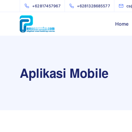
+62817457967
+6281328685577
cs
Home
Aplikasi Mobile