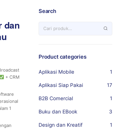
Search
r dan
au
Product categories
Broadcast
Aplikasi Mobile
1
+ CRM
Aplikasi Siap Pakai
17
oftware
B2B Comercial
1
erasional
alam 1
Buku dan EBook
3
Design dan Kreatif
1
dengan