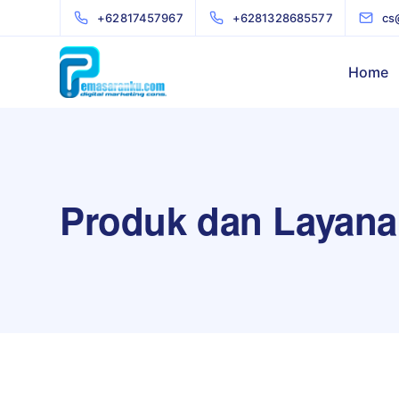
+62817457967
+6281328685577
cs
Home
Produk dan Layan