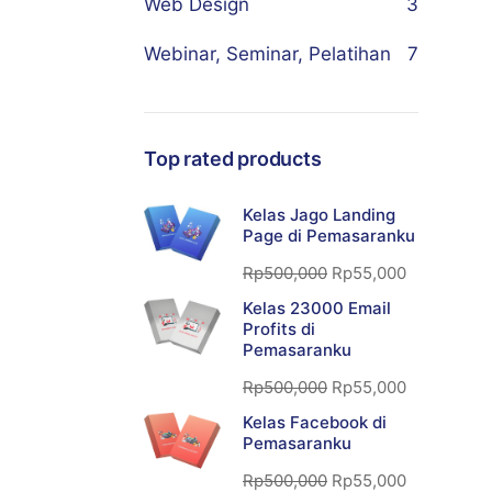
Web Design
3
Webinar, Seminar, Pelatihan
7
Top rated products
Kelas Jago Landing
Page di Pemasaranku
Rp
500,000
Rp
55,000
Kelas 23000 Email
Profits di
Pemasaranku
Rp
500,000
Rp
55,000
Kelas Facebook di
Pemasaranku
Rp
500,000
Rp
55,000