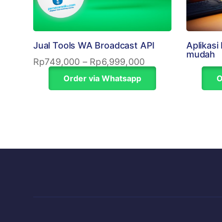
Jual Tools WA Broadcast API
Aplikasi
mudah
Rp
749,000
–
Rp
6,999,000
Order via Whatsapp
O