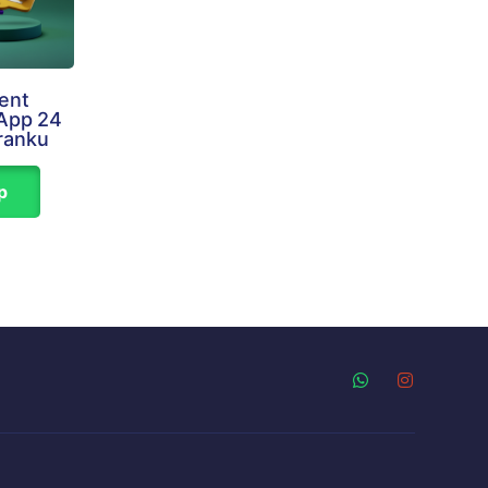
ent
App 24
ranku
p