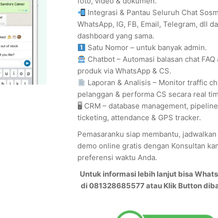
foto, video & dokumen.
Integrasi & Pantau Seluruh Chat Sos
WhatsApp, IG, FB, Email, Telegram, dll d
dashboard yang sama.
Satu Nomor – untuk banyak admin.
Chatbot – Automasi balasan chat FAQ 
produk via WhatsApp & CS.
Laporan & Analisis – Monitor traffic ch
pelanggan & performa CS secara real ti
🖥 CRM – database management, pipeline
ticketing, attendance & GPS tracker.
Pemasaranku siap membantu, jadwalkan 
demo online gratis dengan Konsultan ka
preferensi waktu Anda.
Untuk informasi lebih lanjut bisa What
di 081328685577 atau Klik Button diba