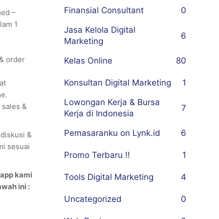
Finansial Consultant
0
med –
alam 1
Jasa Kelola Digital
6
Marketing
& order
Kelas Online
80
Konsultan Digital Marketing
1
at
me.
Lowongan Kerja & Bursa
 sales &
7
Kerja di Indonesia
Pemasaranku on Lynk.id
6
diskusi &
mi sesuai
Promo Terbaru !!
1
sapp kami
Tools Digital Marketing
4
wah ini :
Uncategorized
0