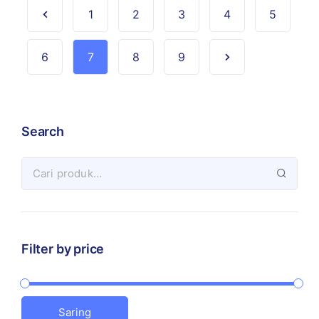
1
2
3
4
5
6
7
8
9
Search
Filter by price
Saring