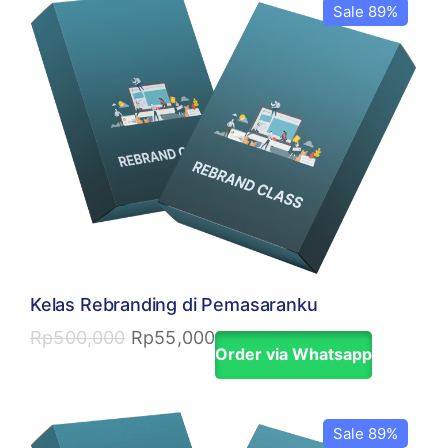
Sale 89%
Kelas Rebranding di Pemasaranku
Rp
500,000
Rp
55,000
Order via Whatsapp
Sale 89%